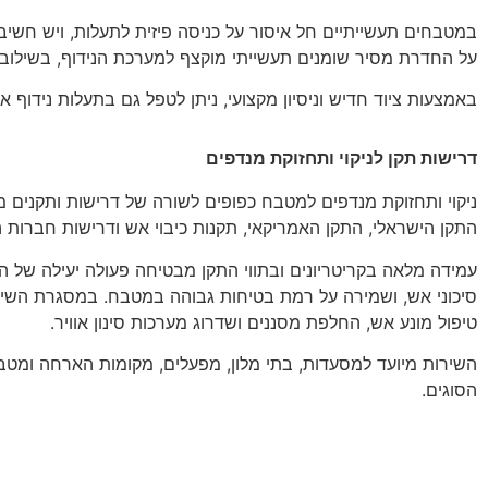
במטבחים תעשייתיים חל איסור על כניסה פיזית לתעלות, ויש חשי
על החדרת מסיר שומנים תעשייתי מוקצף למערכת הנידוף, בשילוב 
באמצעות ציוד חדיש וניסיון מקצועי, ניתן לטפל גם בתעלות נידוף ארוכות ומפותלות באורך של עד כ־28
דרישות תקן לניקוי ותחזוקת מנדפים
ניקוי ותחזוקת מנדפים למטבח כפופים לשורה של דרישות ותקנים מח
התקן הישראלי, התקן האמריקאי, תקנות כיבוי אש ודרישות חברות ה
עמידה מלאה בקריטריונים ובתווי התקן מבטיחה פעולה יעילה של 
סיכוני אש, ושמירה על רמת בטיחות גבוהה במטבח. במסגרת השיר
טיפול מונע אש, החלפת מסננים ושדרוג מערכות סינון אוויר.
השירות מיועד למסעדות, בתי מלון, מפעלים, מקומות הארחה ומטב
הסוגים.