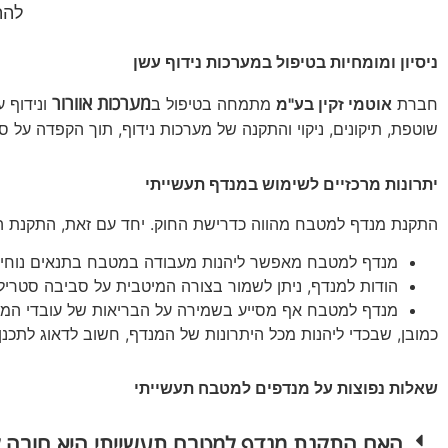
להתק
ניסיון ומומחיות בטיפול במערכות נידוף עשן
מערכות אוורור
חברת
אוטמי זקין בע"מ
מתמחה בטיפול ב
ונידוף 
שוטפת, תיקונים, ניקוי והתקנה של מערכות נידוף, תוך הקפדה על 
יתרונות מרכזיים לשימוש במנדף תעשייתי
התקנת מנדף למטבח מהווה כדרישת החוק. יחד עם זאת, התקנת המ
מנדף למטבח מאפשר ליהנות מעבודה במטבח בתנאים נוחים 
הודות למנדף, ניתן לשמור בצורה המיטבית על סביבה סטרילית
מנדף למטבח אף מסייע בשמירה על הבריאות של עובדי המט
כמובן, שבכדי ליהנות מכל היתרונות של המנדף, חשוב לדאוג לתכנ
שאלות נפוצות על מנדפים למטבח תעשייתי
האם התקנת מנדף למטבח תעשייתי היא חובה ל