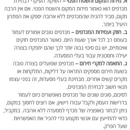
א. מידות המקום והשטח הפנוי –
השיקול העיקרי לבחירת
מנדפים הוא כאמור מידות המקום והשטח הפנוי. אם אין הרבה
מקום, סביר להניח שהמנדפים ללא ארובה יספקו את הפתרון
היעיל ביותר.
ב. חוזק ועמידות המנדפים –
מנדפים טובים אמורים לעמוד
בעומס רב לכל אורך שעות היום. כאשר המנדפים חזקים
ואיכותיים, יש גם סיכוי גבוה יותר לכך שהם יתפקדו בצורה
יעילה וחסכונית עבור בעלי המסעדה.
ג. התאמה למקרי חירום –
מנדפים שפועלים בצורה טובה
בשעת חירום מספקים התראה על דליקות, התלקחות או
מקרים קשים אחרים. מבחינת בעלי מסעדות, זה בפני עצמו
תנאי חשוב לבחירת המנדפים.
לסיכום, סוגים שונים של מנדפים מאפשרים כיום לעמוד
בדרישות העסק ולקבל עבורו רישיון. אם רוצים לחסוך במקום,
ניתן לבחור באופציה של מנדף למסעדה ללא ארובה. במקביל,
כדאי להתייעץ עם אנשי מקצוע כדי להכיר את האפשרויות
שעל הפרק.