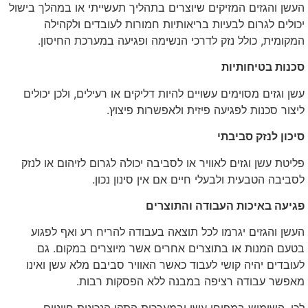
העשן והגזים המזיקים שיוצרים בתהליך תעשייתי או במהלך בישול
יכולים לגרום לבעיות בריאותיות חמורות לעובדים ולקהילה
המקומית, כולל נזק לדרכי הנשימה ופגיעה במערכת החיסון.
סכנות בטיחותיות
עשן וגזים מסוימים עשויים להיות דליקים או רעילים, ולכן יכולים
ליצור סכנות לפגיעה פיזית ולאפשרות פיצוץ.
סיכון לנזק סביבתי
פליטת עשן וגזים לאוויר או לסביבה יכולה לגרום לזיהום או לנזק
לסביבה הטבעית ולבעלי חיים אם אין סינון נכון.
פגיעה באיכות העבודה והתוצרים
העשן והגזים יגרמו לכל תוצאה בעבודה להריח רע ואף לפגוע
בטעם המנות או בתוצרים אחרים אשר מיוצרים במקום. גם
לעובדים יהיה קושי לעבוד כאשר האוויר סביבם מלא עשן ואינו
מאפשר עבודה רציפה במבנה ללא הפסקות רבות.
לכן, השימוש במפוחי עשן ובמערכות התקן הנכונות חיוניים